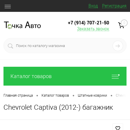
Вход
Регистрация
+7 (914) 707‒21‒50
0
Заказать звонок
Каталог товаров
•
•
•
Главная страница
Каталог товаров
Штатные коврики
Chevrole
Chevrolet Captiva (2012-) багажник