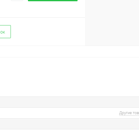
вок
Другие то