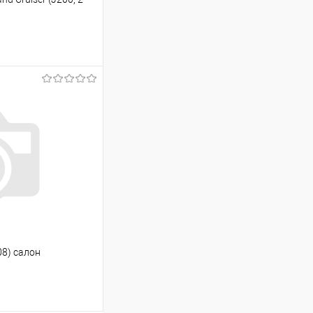
ину
Сравнение
Под заказ
08) салон