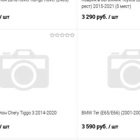
рест) 2015-2021 (5 мест)
3 290 руб.
/ шт
/ шт
В корзину
В корз
 клик
Сравнение
Купить в 1 клик
е
Под заказ
В избранное
лон Chery Tiggo 3 2014-2020
BMW 7er (E65/E66) (2001-20
3 590 руб.
/ шт
/ шт