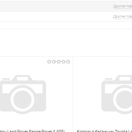
Другие то
Другие то
лон Land Rover Range Rover (L405)
Коврик в багажник Toyota Lan