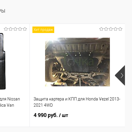
РЫ
Хит продаж
для Nissan
Защита картера и КПП для Honda Vezel 2013-
П
lica Van
2021 4WD
I
4 990 руб.
1
/ шт