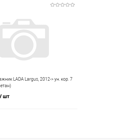
В корзину
В корз
 клик
Сравнение
Купить в 1 клик
е
Под заказ
В избранное
жник LADA Largus, 2012-> ун. кор. 7
ретан)
/ шт
В корзину
 клик
Сравнение