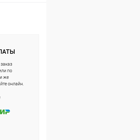
ЛАТЫ
 заказ
или по
ли же
айте онлайн.
е