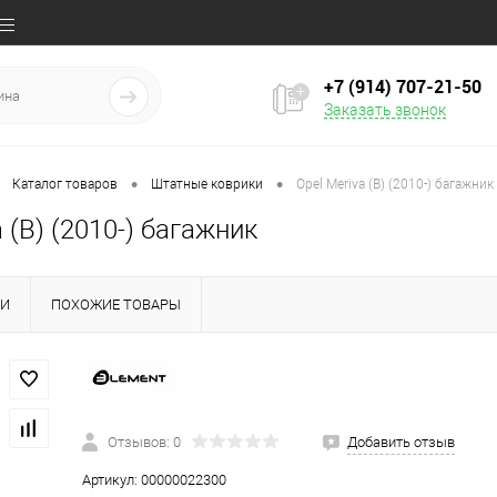
+7 (914) 707‒21‒50
Заказать звонок
•
•
Каталог товаров
Штатные коврики
Opel Meriva (B) (2010-) багажник
a (B) (2010-) багажник
КИ
ПОХОЖИЕ ТОВАРЫ
Отзывов: 0
Добавить отзыв
Артикул:
00000022300