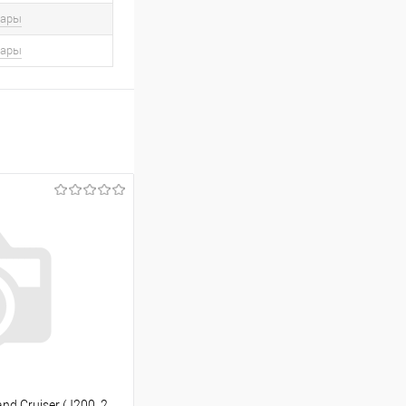
вары
вары
d Cruiser (J200, 2