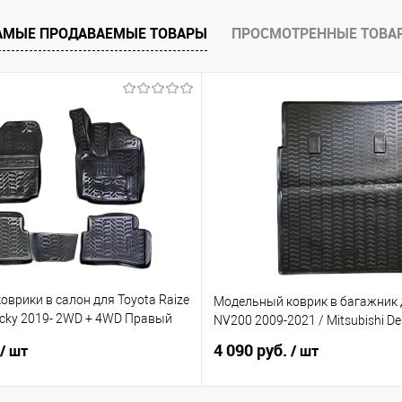
е
Под заказ
АМЫЕ ПРОДАВАЕМЫЕ ТОВАРЫ
ПРОСМОТРЕННЫЕ ТОВА
врики в салон для Toyota Raize
Модельный коврик в багажник 
ocky 2019- 2WD + 4WD Правый
NV200 2009-2021 / Mitsubishi De
4 090 руб.
/ шт
/ шт