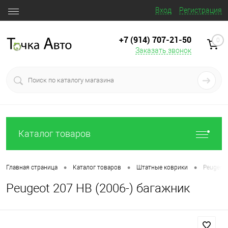
Вход
Регистрация
+7 (914) 707‒21‒50
0
Заказать звонок
Каталог товаров
•
•
•
Главная страница
Каталог товаров
Штатные коврики
Peugeot 
Peugeot 207 HB (2006-) багажник