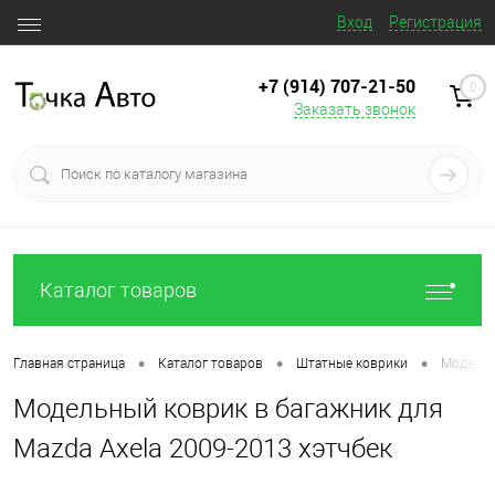
Вход
Регистрация
+7 (914) 707‒21‒50
0
Заказать звонок
Каталог товаров
•
•
•
Главная страница
Каталог товаров
Штатные коврики
Модельн
Модельный коврик в багажник для
Mazda Axela 2009-2013 хэтчбек