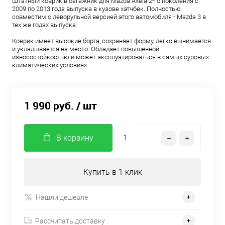
Штатный коврик в багажник для Mazda Axela 2-го поколения с
2009 по 2013 года выпуска в кузове хэтчбек. Полностью
совместим с леворульной версией этого автомобиля - Mazda 3 в
тех же годах выпуска.
Коврик имеет высокие борта, сохраняет форму, легко вынимается
и укладывается на место. Обладает повышенной
износостойкостью и может эксплуатироваться в самых суровых
климатических условиях.
1 990 руб.
/ шт
В корзину
Купить в 1 клик
Нашли дешевле
Рассчитать доставку