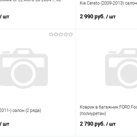
Kia Cerato (2009-2013) салон
2 990 руб.
/ шт
/ шт
В корзину
В корз
 клик
Сравнение
Купить в 1 клик
е
Под заказ
В избранное
Коврик в багажник FORD Focus
2011-) салон (2 ряда)
(полиуретан)
2 790 руб.
/ шт
/ шт