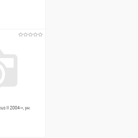
ину
Сравнение
Под заказ
 II 2004->, ун.