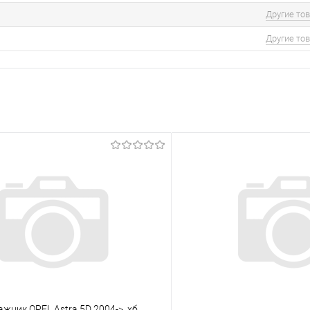
Другие то
Другие то
ажник OPEL Astra 5D 2004->, хб.