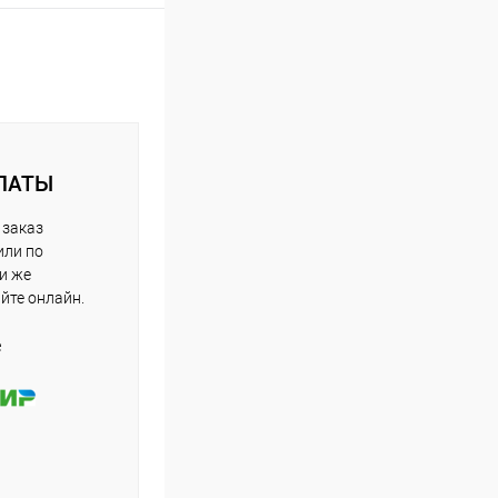
ЛАТЫ
 заказ
или по
ли же
айте онлайн.
е