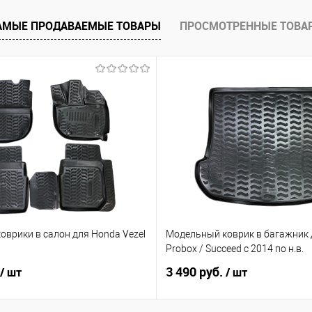
е
Под заказ
АМЫЕ ПРОДАВАЕМЫЕ ТОВАРЫ
ПРОСМОТРЕННЫЕ ТОВА
оврики в салон для Honda Vezel
Модельный коврик в багажник 
Probox / Succeed с 2014 по н.в.
3 490 руб.
/ шт
/ шт