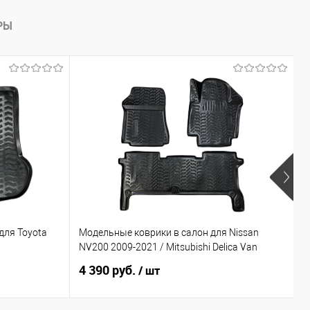
РЫ
Х
для Toyota
Модельные коврики в салон для Nissan
З
NV200 2009-2021 / Mitsubishi Delica Van
2
4 390 руб.
4
/ шт