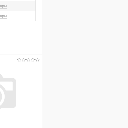
вары
вары