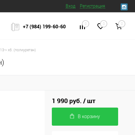
Вход
Регистрация
0
0
0
+7 (984) 199‒60‒60
3-> хб. (полиуретан)
н)
1 990 руб.
/ шт
В корзину