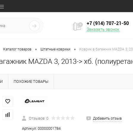
+7 (914) 707‒21‒50
Заказать звонок
•
•
Каталог товаров
Штатные коврики
Коврик в багажник MAZDA 3, 201
агажник MAZDA 3, 2013-> хб. (полиурета
КИ
ПОХОЖИЕ ТОВАРЫ
Отзывов: 0
Добавить отзыв
Артикул:
00000001784