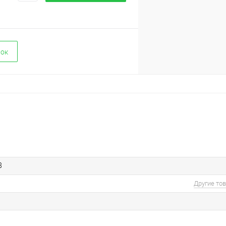
вок
8
Другие то