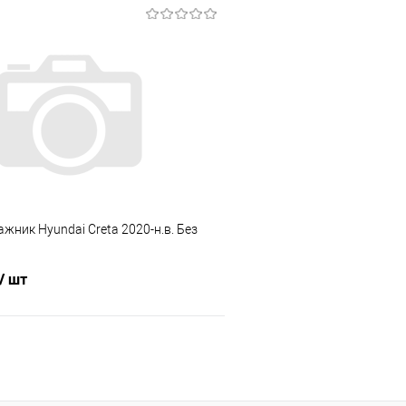
В корзину
В корз
 клик
Сравнение
Купить в 1 клик
е
Под заказ
В избранное
ажник Hyundai Creta 2020-н.в. Без
/ шт
В корзину
 клик
Сравнение