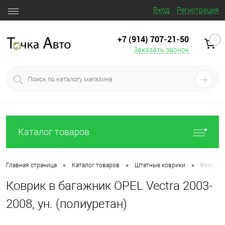
Вход
Регистрация
+7 (914) 707‒21‒50
0
Заказать звонок
Каталог товаров
•
•
•
Главная страница
Каталог товаров
Штатные коврики
Коврик в
Коврик в багажник OPEL Vectra 2003-
2008, ун. (полиуретан)