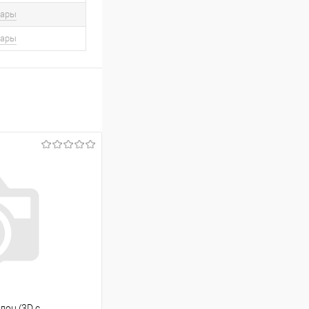
вары
вары
алон (3D с