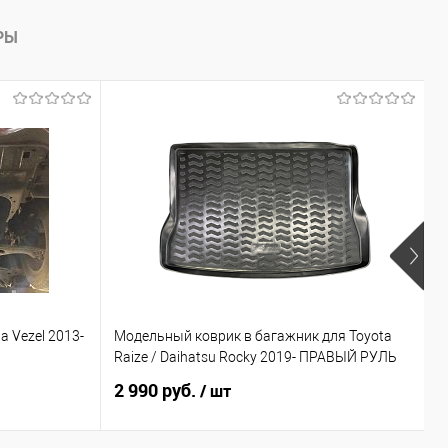
РЫ
 Vezel 2013-
Модельный коврик в багажник для Toyota
М
Raize / Daihatsu Rocky 2019- ПРАВЫЙ РУЛЬ
П
2 990 руб.
4
/ шт