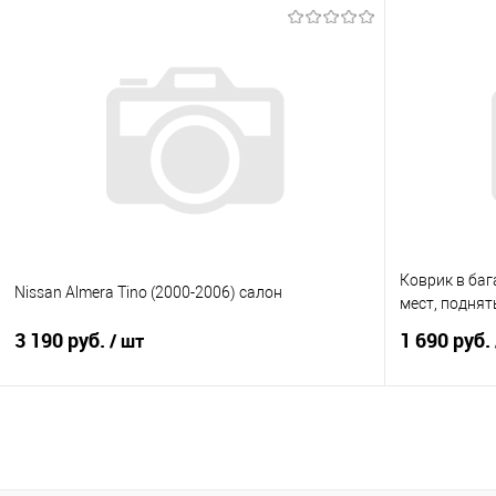
В корзину
Купить в 1 клик
Сравнение
Купить в 1
В избранное
Под заказ
В избранно
Коврик в баг
Nissan Almera Tino (2000-2006) салон
мест, поднят
3 190 руб.
1 690 руб.
/ шт
В корзину
Купить в 1 клик
Сравнение
Купить в 1