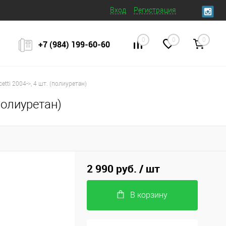
Вход
Регистрация
0
0
0
+7 (984) 199‒60‒60
tti 2004->, 4 шт. (полиуретан)
полиуретан)
2 990 руб.
/ шт
В корзину