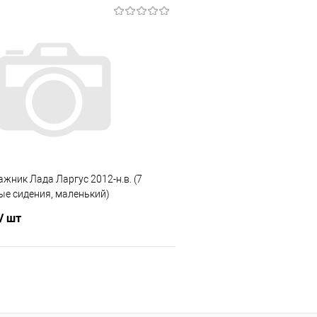
В корзину
В корз
 клик
Сравнение
Купить в 1 клик
е
Под заказ
В избранное
ажник Лада Ларгус 2012-н.в. (7
ые сидения, маленький)
/ шт
В корзину
 клик
Сравнение