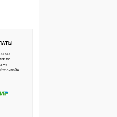
ЛАТЫ
 заказ
или по
ли же
айте онлайн.
е