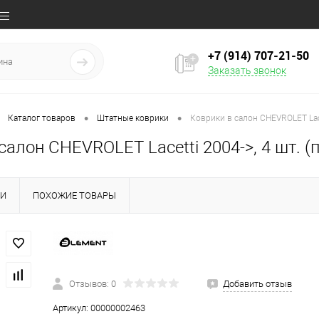
+7 (914) 707‒21‒50
Заказать звонок
•
•
Каталог товаров
Штатные коврики
Коврики в салон CHEVROLET Lace
салон CHEVROLET Lacetti 2004->, 4 шт. (
КИ
ПОХОЖИЕ ТОВАРЫ
Отзывов: 0
Добавить отзыв
Артикул:
00000002463