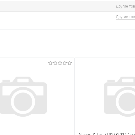
Другие то
Другие то
Nissan X-Trail (T32) (2014-) с