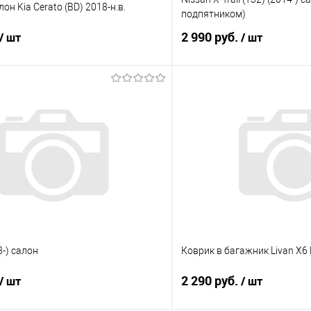
он Kia Cerato (BD) 2018-н.в.
подпятником)
2 990 руб.
/ шт
/ шт
В корзину
В корз
 клик
Сравнение
Купить в 1 клик
е
Под заказ
В избранное
3-) салон
Коврик в багажник Livan X6 
2 290 руб.
/ шт
/ шт