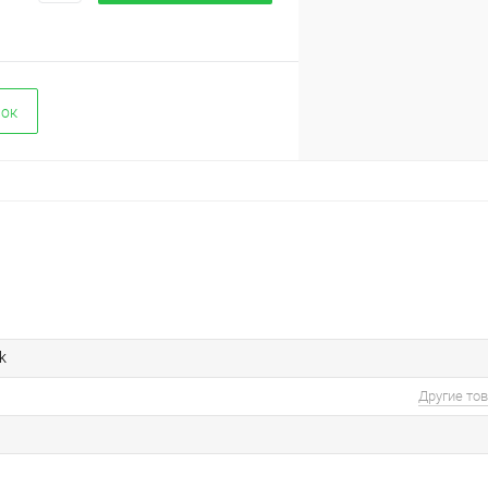
вок
k
Другие то