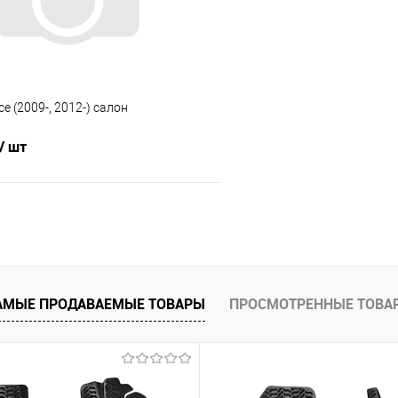
ce (2009-, 2012-) салон
/ шт
В корзину
 клик
Сравнение
е
Под заказ
АМЫЕ ПРОДАВАЕМЫЕ ТОВАРЫ
ПРОСМОТРЕННЫЕ ТОВА