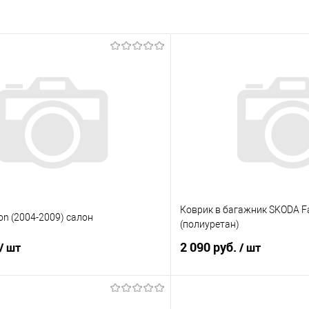
Коврик в багажник SKODA Fab
on (2004-2009) салон
(полиуретан)
2 090 руб.
/ шт
/ шт
В корзину
В корз