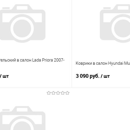
 клик
Сравнение
Купить в 1 клик
е
Под заказ
В избранное
ельский в салон Lada Priora 2007-
Коврики в салон Hyundai Muf
3 090 руб.
/ шт
/ шт
В корзину
В корз
 клик
Сравнение
Купить в 1 клик
е
Под заказ
В избранное