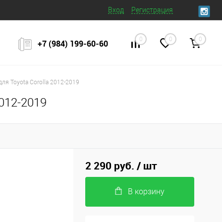
Вход
Регистрация
0
0
0
+7 (984) 199‒60‒60
ля Toyota Corolla 2012-2019
012-2019
2 290 руб.
/ шт
В корзину