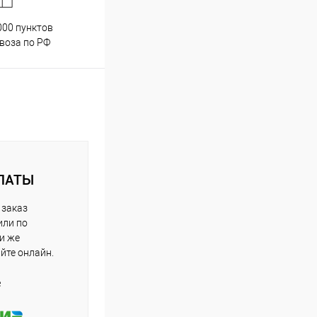
000 пунктов
Весь ассортимент
воза по РФ
сертифицирован
ЛАТЫ
 заказ
или по
ли же
айте онлайн.
е