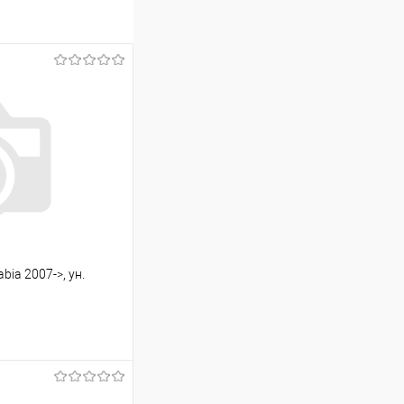
ia 2007->, ун.
ину