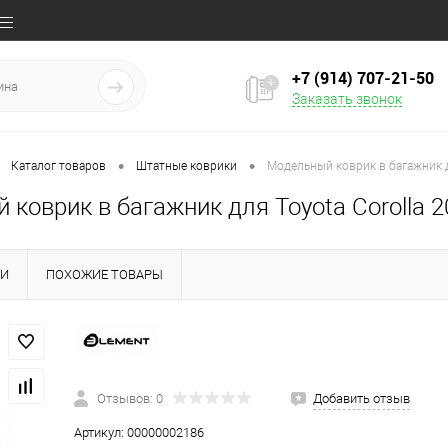
+7 (914) 707‒21‒50
Заказать звонок
•
•
Каталог товаров
Штатные коврики
Модельный коврик в багажник д
коврик в багажник для Toyota Corolla 2
КИ
ПОХОЖИЕ ТОВАРЫ
Отзывов: 0
Добавить отзыв
Артикул:
00000002186