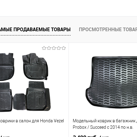
В корзину
 клик
Сравнение
е
Под заказ
АМЫЕ ПРОДАВАЕМЫЕ ТОВАРЫ
ПРОСМОТРЕННЫЕ ТОВА
оврики в салон для Honda Vezel
Модельный коврик в багажник 
Probox / Succeed с 2014 по н.в.