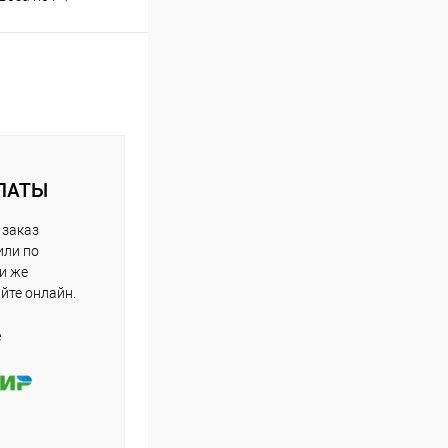
ЛАТЫ
 заказ
или по
ли же
айте онлайн.
е