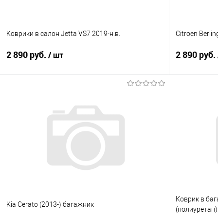
Коврики в салон Jetta VS7 2019-н.в.
Citroen Berli
2 890 руб.
2 890 руб.
/ шт
В корзину
Купить в 1 клик
Сравнение
Купить в 1
В избранное
Под заказ
В избранно
Коврик в баг
Kia Cerato (2013-) багажник
(полиуретан)