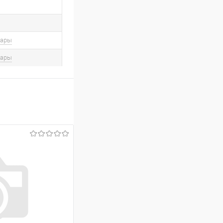
вары
вары