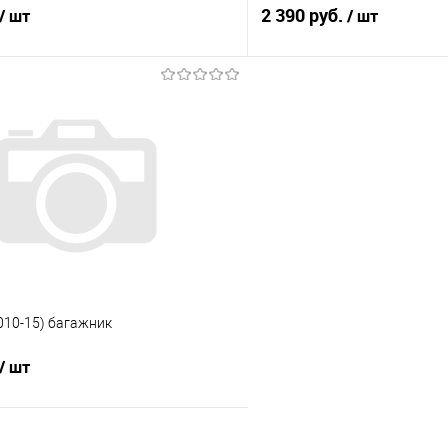
2 390 руб.
/ шт
/ шт
В корзину
В корз
 клик
Сравнение
Купить в 1 клик
е
Под заказ
В избранное
2010-15) багажник
/ шт