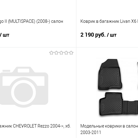
ngo II (MULTISPACE) (2008-) cалон
Коврик в багажник Livan X6 
2 190 руб.
/ шт
/ шт
В корзину
В корз
 клик
Сравнение
Купить в 1 клик
е
Под заказ
В избранное
ажник CHEVROLET Rezzo 2004->, хб.
Модельные коврики в салон 
2003-2011