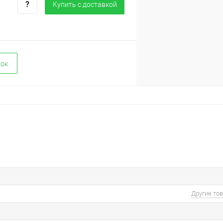
Купить c доставкой
вок
Другие то