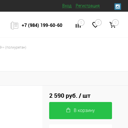
Вход
Регистрация
0
0
0
+7 (984) 199‒60‒60
-> (полиуретан)
2 590 руб.
/ шт
В корзину