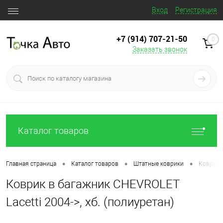
Вход
Регистрация
+7 (914) 707‒21‒50
0
Заказать звонок
Каталог товаров
•
•
•
Главная страница
Каталог товаров
Штатные коврики
Коврик в
Коврик в багажник CHEVROLET
Lacetti 2004->, хб. (полиуретан)