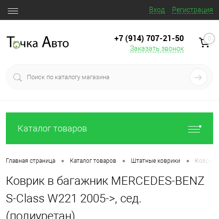
Вход
Регистрация
+7 (914) 707‒21‒50
0
Заказать звонок
Каталог товаров
•
•
•
Главная страница
Каталог товаров
Штатные коврики
Коврик в
Коврик в багажник MERCEDES-BENZ
S-Class W221 2005->, сед.
(полиуретан)