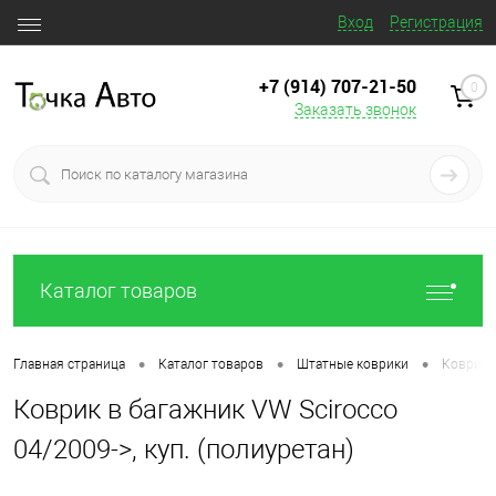
Вход
Регистрация
+7 (914) 707‒21‒50
0
Заказать звонок
Каталог товаров
•
•
•
Главная страница
Каталог товаров
Штатные коврики
Коврик в
Коврик в багажник VW Scirocco
04/2009->, куп. (полиуретан)