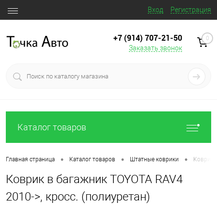
Вход
Регистрация
+7 (914) 707‒21‒50
0
Заказать звонок
Каталог товаров
•
•
•
Главная страница
Каталог товаров
Штатные коврики
Коврик в
Коврик в багажник TOYOTA RAV4
2010->, кросс. (полиуретан)