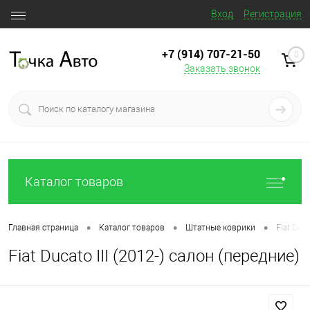
Вход
Регистрация
+7 (914) 707‒21‒50
0
Заказать звонок
Каталог товаров
•
•
•
Главная страница
Каталог товаров
Штатные коврики
Fiat Duca
Fiat Ducato III (2012-) салон (передние)