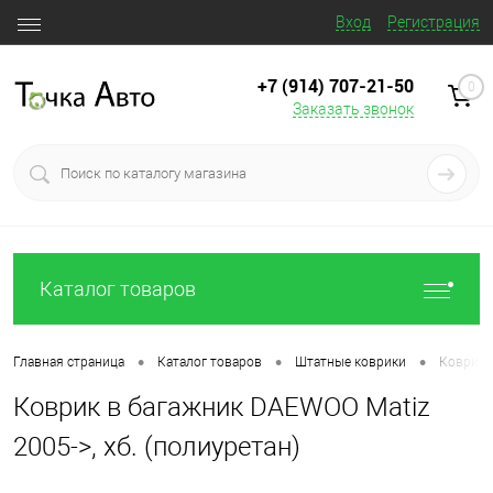
Вход
Регистрация
+7 (914) 707‒21‒50
0
Заказать звонок
Каталог товаров
•
•
•
Главная страница
Каталог товаров
Штатные коврики
Коврик в
Коврик в багажник DAEWOO Matiz
2005->, хб. (полиуретан)