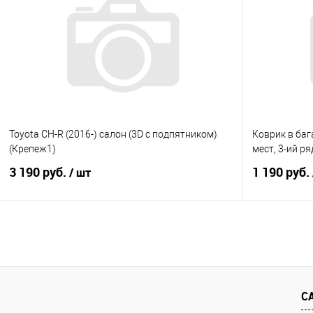
Купить в 1 клик
Сравнение
Купить в 1
В избранное
Под заказ
В избранно
Toyota CH-R (2016-) салон (3D с подпятником)
Коврик в баг
(Крепеж1)
мест, 3-ий р
3 190 руб.
1 190 руб.
/ шт
В корзину
Купить в 1 клик
Сравнение
Купить в 1
В избранное
Под заказ
В избранно
С