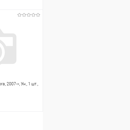
ину
Сравнение
Под заказ
, 2007->, Ун., 1 шт.,
ину