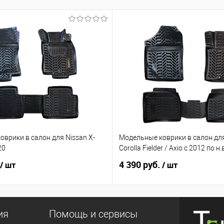
врики в салон для Nissan X-
Модельные коврики в салон для
20
Corolla Fielder / Axio с 2012 по н
4 390 руб.
/ шт
/ шт
ия
Помощь и сервисы