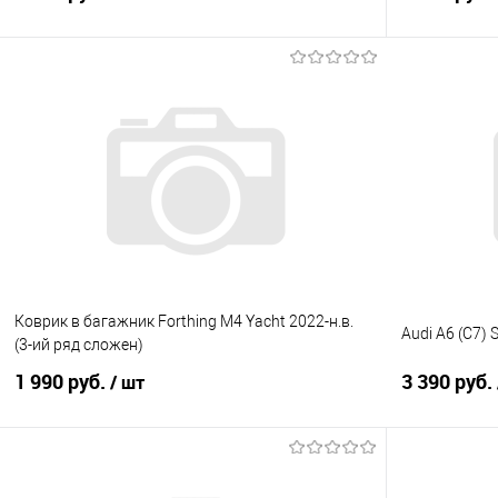
В корзину
Купить в 1 клик
Сравнение
Купить в 1
В избранное
Под заказ
В избранно
Коврик в багажник Forthing M4 Yacht 2022-н.в.
Audi A6 (C7) 
(3-ий ряд сложен)
1 990 руб.
3 390 руб.
/ шт
В корзину