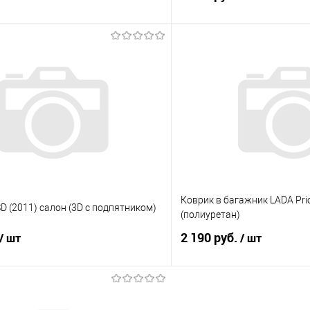
В корзину
В корз
 клик
Сравнение
Купить в 1 клик
е
Под заказ
В избранное
Коврик в багажник LADA Priora
SD (2011) салон (3D с подпятником)
(полиуретан)
2 190 руб.
/ шт
/ шт
В корзину
В корз