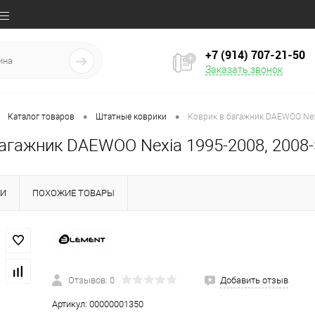
+7 (914) 707‒21‒50
Заказать звонок
•
•
Каталог товаров
Штатные коврики
Коврик в багажник DAEWOO Nexia
агажник DAEWOO Nexia 1995-2008, 2008->
КИ
ПОХОЖИЕ ТОВАРЫ
Отзывов: 0
Добавить отзыв
Артикул:
00000001350