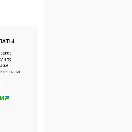
ЛАТЫ
 заказ
или по
ли же
айте онлайн.
е