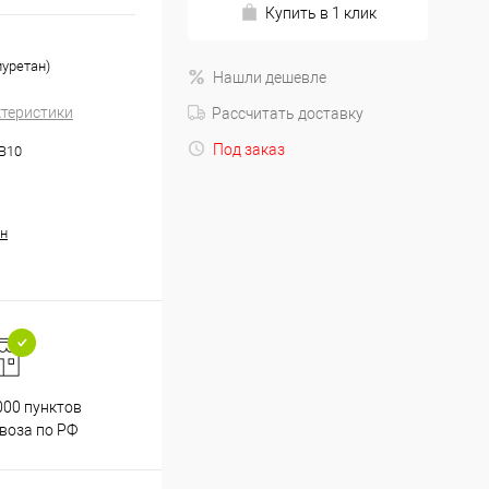
Купить в 1 клик
иуретан)
Нашли дешевле
ктеристики
Рассчитать доставку
Под заказ
.B10
н
000 пунктов
Весь ассортимент
воза по РФ
сертифицирован