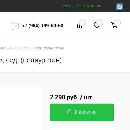
Вход
Регистрация
0
0
0
+7 (984) 199‒60‒60
 1995-2008, 2008->, сед. (полиуретан)
, сед. (полиуретан)
2 290 руб.
/ шт
В корзину