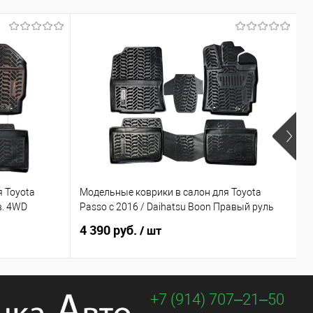
 Toyota
Модельные коврики в салон для Toyota
М
.в. 4WD
Passo с 2016 / Daihatsu Boon Правый руль
2
4 390 руб.
4
/ шт
+7 (914) 707‒21‒50