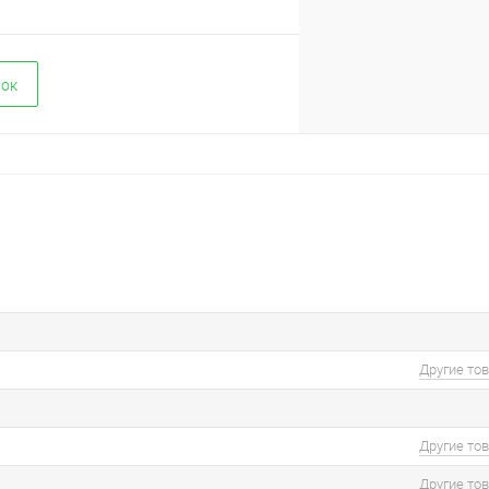
вок
Другие то
Другие то
Другие то