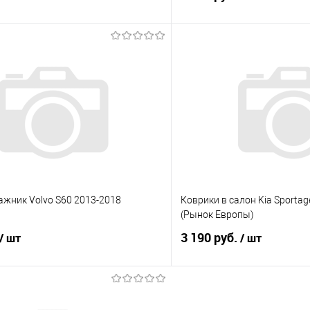
В корзину
В корз
 клик
Сравнение
Купить в 1 клик
е
Под заказ
В избранное
ажник Volvo S60 2013-2018
Коврики в салон Kia Sportage
(Рынок Европы)
3 190 руб.
/ шт
/ шт
В корзину
В корз