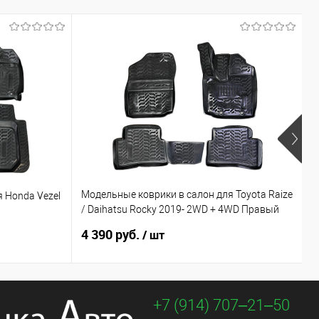
Модельные коврики в салон для Toyota Raize
 Honda Vezel
М
/ Daihatsu Rocky 2019- 2WD + 4WD Правый
П
руль
4 390 руб.
4
/ шт
+7 (914) 707‒21‒50