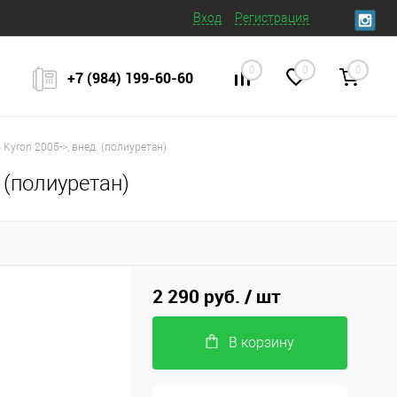
Вход
Регистрация
0
0
0
+7 (984) 199‒60‒60
yron 2005->, внед. (полиуретан)
 (полиуретан)
2 290 руб.
/ шт
В корзину