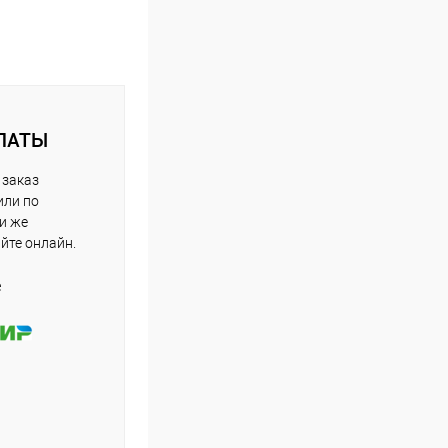
ЛАТЫ
 заказ
или по
ли же
айте онлайн.
е