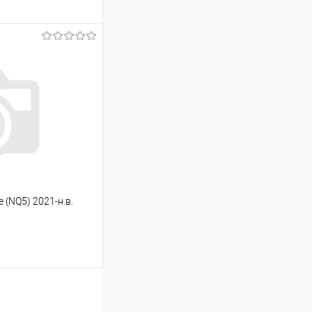
ину
Сравнение
Под заказ
 (NQ5) 2021-н.в.
ину