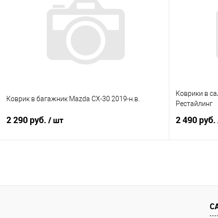
Купить в 1 клик
Сравнение
Купить в 1
В избранное
Под заказ
В избранно
Коврики в са
Коврик в багажник Mazda CX-30 2019-н.в.
Рестайлинг
2 290 руб.
2 490 руб.
/ шт
В корзину
Купить в 1 клик
Сравнение
Купить в 1
В избранное
Под заказ
В избранно
С