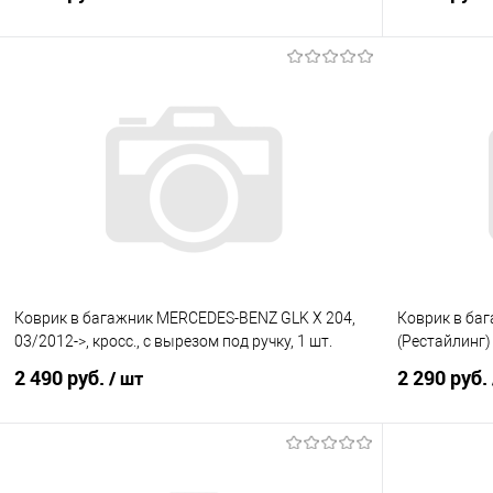
В корзину
Купить в 1 клик
Сравнение
Купить в 1
В избранное
Под заказ
В избранно
Коврик в багажник MERCEDES-BENZ GLK X 204,
Коврик в баг
03/2012->, кросс., с вырезом под ручку, 1 шт.
(Рестайлинг)
2 490 руб.
2 290 руб.
/ шт
В корзину