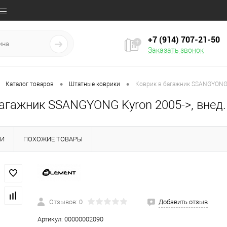
+7 (914) 707‒21‒50
Заказать звонок
•
•
Каталог товаров
Штатные коврики
Коврик в багажник SSANGYONG K
агажник SSANGYONG Kyron 2005->, внед.
КИ
ПОХОЖИЕ ТОВАРЫ
Отзывов: 0
Добавить отзыв
Артикул:
00000002090