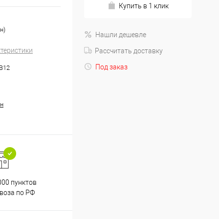
Купить в 1 клик
н)
Нашли дешевле
ктеристики
Рассчитать доставку
Под заказ
.B12
н
000 пунктов
Весь ассортимент
воза по РФ
сертифицирован