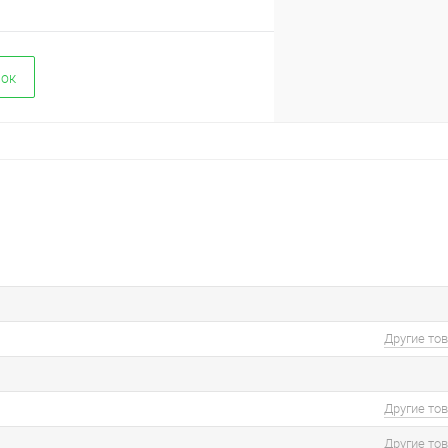
вок
Другие то
Другие то
Другие то