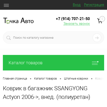
Вход
Регистрация
+7 (914) 707‒21‒50
0
Заказать звонок
Каталог товаров
•
•
•
Главная страница
Каталог товаров
Штатные коврики
Коврик 
Коврик в багажник SSANGYONG
Actyon 2006->, внед. (полиуретан)