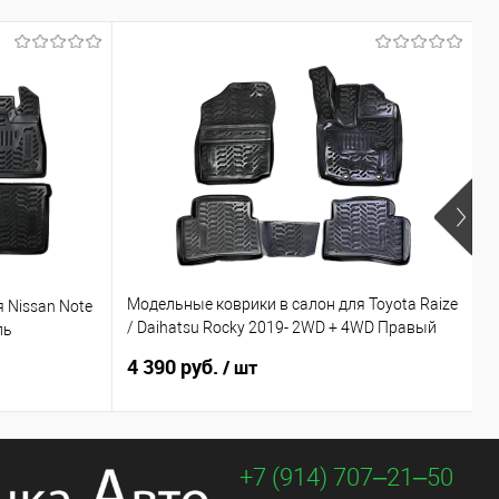
Х
Модельные коврики в салон для Toyota Raize
 Nissan Note
М
/ Daihatsu Rocky 2019- 2WD + 4WD Правый
ль
C
руль
4 390 руб.
3
/ шт
+7 (914) 707‒21‒50