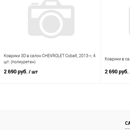
Купить в 1 клик
Сравнение
Купить в 1
В избранное
Под заказ
В избранно
Коврики 3D в салон CHEVROLET Cobalt, 2013->, 4
Коврики в са
шт. (полиуретан)
2 690 руб.
2 690 руб.
/ шт
В корзину
Купить в 1 клик
Сравнение
Купить в 1
В избранное
Под заказ
В избранно
С