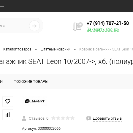
+7 (914) 707‒21‒50
Заказать звонок
•
•
Каталог товаров
Штатные коврики
Коврик в багажник SEAT Leon 10
агажник SEAT Leon 10/2007->, хб. (полиу
КИ
ПОХОЖИЕ ТОВАРЫ
Отзывов: 0
Добавить отзыв
Артикул:
00000002066