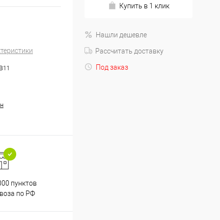
Купить в 1 клик
Нашли дешевле
ктеристики
Рассчитать доставку
Под заказ
.B11
н
000 пунктов
Весь ассортимент
воза по РФ
сертифицирован