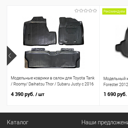
Рекомендуем
Модельные коврики в салон для Toyota Tank
Модельный к
/ Roomy/ Daihatsu Thor / Subaru Justy с 2016
Forester 201
по н.в. Правый руль
4 390 руб.
1 690 руб.
/ шт
Каталог
Наши предложен