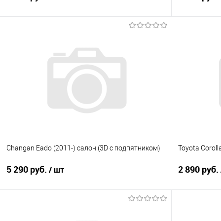
В корзину
Купить в 1 клик
Сравнение
Купить в 1
В избранное
В наличии
В избранно
Changan Eado (2011-) салон (3D с подпятником)
Toyota Coroll
5 290 руб.
2 890 руб.
/ шт
В корзину