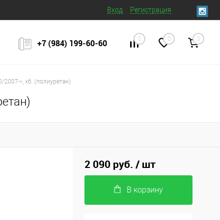
Вход
Регистрация
0
0
0
+7 (984) 199‒60‒60
/2007->, хб. (полиуретан)
ретан)
2 090 руб.
/ шт
В корзину