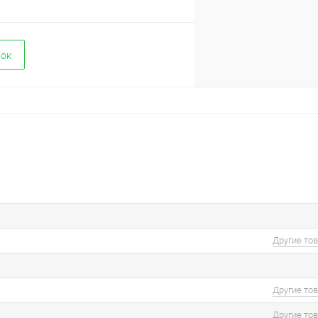
вок
Другие то
Другие то
Другие то