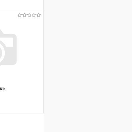
ину
Сравнение
В наличии
ник
ину