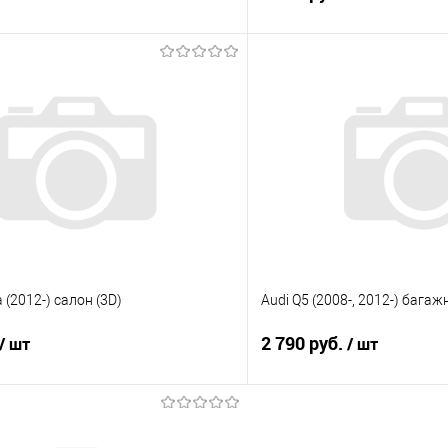
В корзину
В корз
 клик
Сравнение
Купить в 1 клик
е
Под заказ
В избранное
a (2012-) салон (3D)
Audi Q5 (2008-, 2012-) багаж
2 790 руб.
/ шт
/ шт
В корзину
В корз