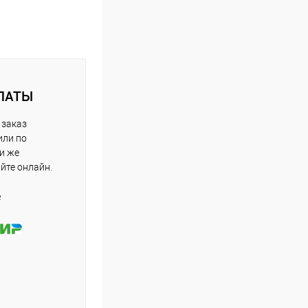
ЛАТЫ
 заказ
или по
ли же
айте онлайн.
е