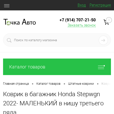
Вход
Регистрация
+7 (914) 707‒21‒50
0
Заказать звонок
Каталог товаров
•
•
•
Главная страница
Каталог товаров
Штатные коврики
Коврик 
Коврик в багажник Honda Stepwgn
2022- МАЛЕНЬКИЙ в нишу третьего
ряда