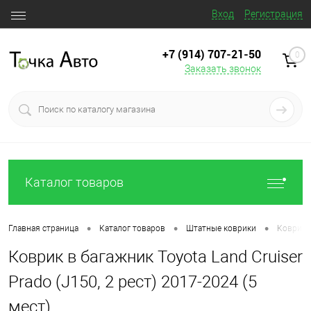
Вход
Регистрация
+7 (914) 707‒21‒50
0
Заказать звонок
Каталог товаров
•
•
•
Главная страница
Каталог товаров
Штатные коврики
Коврик в
Коврик в багажник Toyota Land Cruiser
Prado (J150, 2 рест) 2017-2024 (5
мест)