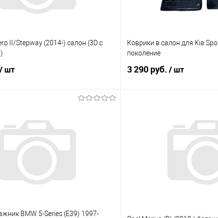
ro II/Stepway (2014-) салон (3D с
Коврики в салон для Kia Spo
)
поколение
3 290 руб.
/ шт
/ шт
В корзину
В корз
 клик
Сравнение
Купить в 1 клик
е
Под заказ
В избранное
ажник BMW 5-Series (E39) 1997-