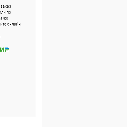
 заказ
или по
ли же
айте онлайн.
е