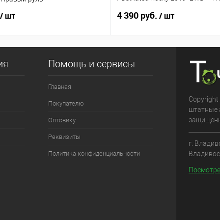
руль
4 390 руб.
/ шт
/ шт
ия
Помощь и сервисы
Главная
Copyright
Покупателю
штатные 
защищен
Оптовику
Реквизиты
г. Владив
Владивос
Политика конфиденциальности
Посмотре