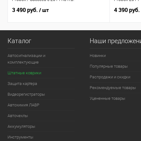
3 490 руб.
4 390 руб.
/ шт
Каталог
Наши предложен
Автосигнализации и
Новинки
комплектующие
Популярные товары
Штатные коврики
Распродажи и скидки
Защита картера
Рекомендуемые товары
Видеорегистраторы
Уцененные товары
Автохимия ЛАВР
Авточехлы
Аккумуляторы
Инструменты