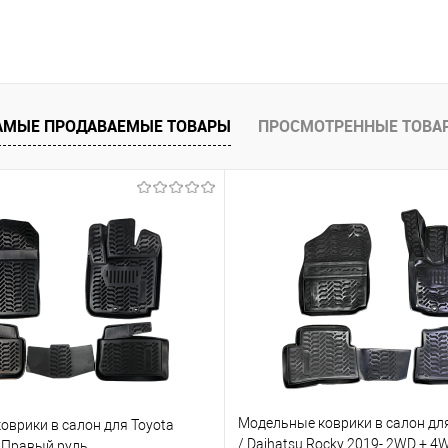
В корзину
 клик
Сравнение
е
Под заказ
АМЫЕ ПРОДАВАЕМЫЕ ТОВАРЫ
ПРОСМОТРЕННЫЕ ТОВА
Модельные коврики в салон для
оврики в салон для Toyota
/ Daihatsu Rocky 2019- 2WD + 
- Правый руль