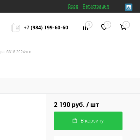
Вход
Регистрация
0
0
0
+7 (984) 199‒60‒60
pal G318 2024-н.в.
2 190 руб.
/ шт
В корзину