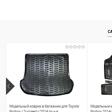
В корзину
Купить в 1 клик
Сравнение
Купить в 1
В избранное
Под заказ
В избранно
С
Модельный коврик в багажник для Toyota
Модельные к
Probox / Succeed с 2014 по н.в.
Probox 2014