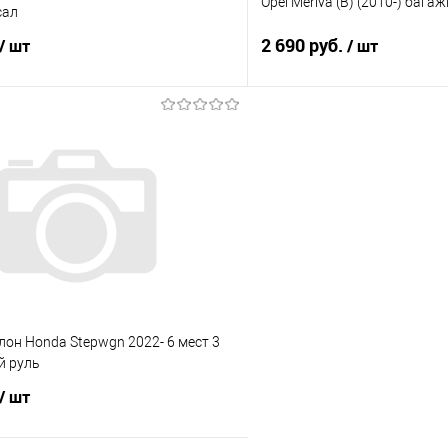
Opel Meriva (B) (2010-) бага
сал
2 690 руб.
/ шт
/ шт
В корзину
В корз
 клик
Сравнение
Купить в 1 клик
е
Под заказ
В избранное
лон Honda Stepwgn 2022- 6 мест 3
й руль
/ шт