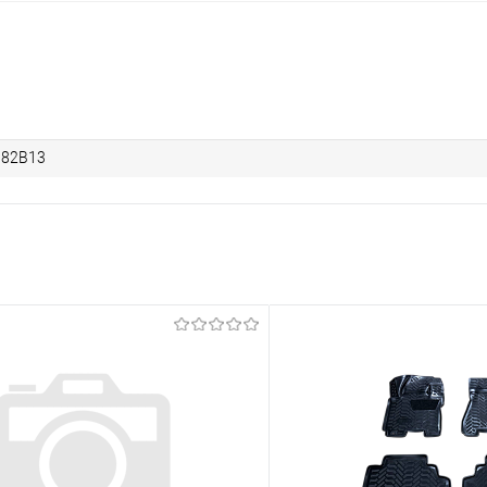
382B13