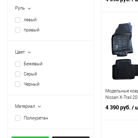
Руль
левый
В 
правый
Купить в 1 кл
В избранное
Цвет
Бежевый
Серый
Черный
Модельные ковр
Nissan X-Trail 2
4 390 руб.
Материал
/ 
Полиуретан
В 