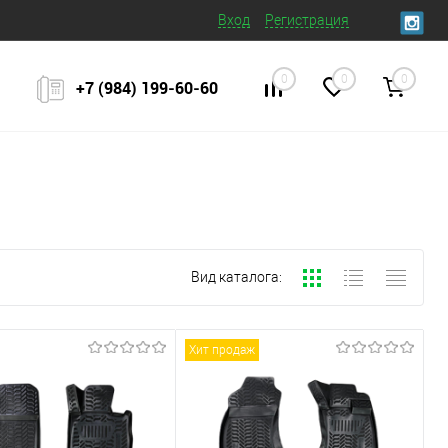
Вход
Регистрация
0
0
0
+7 (984) 199‒60‒60
Вид каталога:
Хит продаж