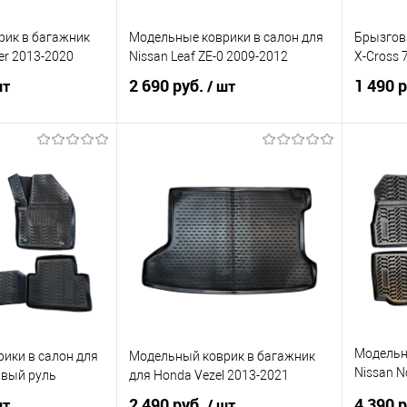
рик в багажник
Модельные коврики в салон для
Брызгови
ier 2013-2020
Nissan Leaf ZE-0 2009-2012
X-Cross 7
2 690 руб.
1 490 
шт
/ шт
корзину
В корзину
ик
Сравнение
Купить в 1 клик
Сравнение
Купит
Под заказ
В избранное
Под заказ
В изб
Модельн
ики в салон для
Модельный коврик в багажник
Nissan N
авый руль
для Honda Vezel 2013-2021
Правый 
2 490 руб.
4 390 
шт
/ шт