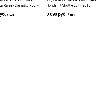
ый коврик в багажник
Модельный коврик в багажник
ta Raize / Daihatsu Rocky
Honda Fit Shuttle 2011-2015
РАВЫЙ РУЛЬ
Правый руль
руб.
3 890 руб.
/ шт
/ шт
В корзину
В корзину
ь в 1 клик
Сравнение
Купить в 1 клик
Сравнение
ранное
Под заказ
В избранное
В наличии