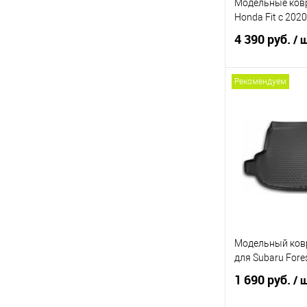
Модельные ковр
Honda Fit с 202
4 390 руб.
/ 
Рекомендуем
В 
Купить в 1 кл
В избранное
Модельный ков
для Subaru Fore
1 690 руб.
/ 