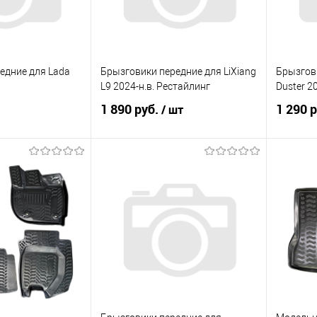
едние для Lada
Брызговики передние для LiXiang
Брызгови
L9 2024-н.в. Рестайлинг
Duster 2
1 890 руб.
1 290 
/ шт
корзину
В корзину
ик
Сравнение
Купить в 1 клик
Сравнение
Купит
Под заказ
В избранное
Под заказ
В изб