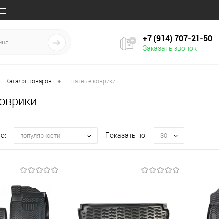
+7 (914) 707‒21‒50
Заказать звонок
•
Каталог товаров
Штатные коврики
оврики
о:
Показать по:
популярности
30