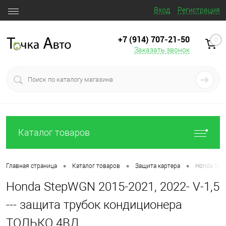
Вход
Регистрация
+7 (914) 707‒21‒50
0
Заказать звонок
Каталог товаров
•
•
•
Главная страница
Каталог товаров
Защита картера
Honda Step
Honda StepWGN 2015-2021, 2022- V-1,5
--- защита трубок кондиционера
ТОЛЬКО 4ВД