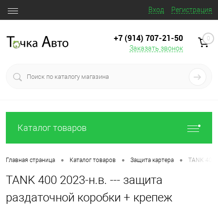
Вход
Регистрация
+7 (914) 707‒21‒50
0
Заказать звонок
Каталог товаров
•
•
•
Главная страница
Каталог товаров
Защита картера
TANK 400 2
TANK 400 2023-н.в. --- защита
раздаточной коробки + крепеж