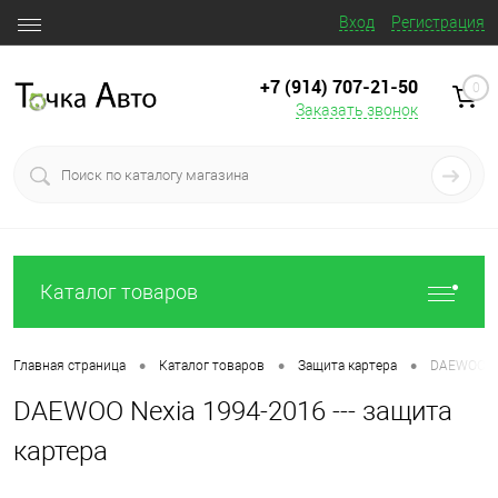
Вход
Регистрация
+7 (914) 707‒21‒50
0
Заказать звонок
Каталог товаров
•
•
•
Главная страница
Каталог товаров
Защита картера
DAEWOO Nex
DAEWOO Nexia 1994-2016 --- защита
картера