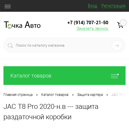
Вход
Регистрация
+7 (914) 707‒21‒50
0
Заказать звонок
Каталог товаров
•
•
•
Главная страница
Каталог товаров
Защита картера
JAC T8 Pro
JAC T8 Pro 2020-н.в --- защита
раздаточной коробки