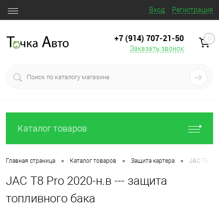
Вход
Регистрация
+7 (914) 707‒21‒50
0
Заказать звонок
Каталог товаров
•
•
•
Главная страница
Каталог товаров
Защита картера
JAC T8 Pro
JAC T8 Pro 2020-н.в --- защита
топливного бака