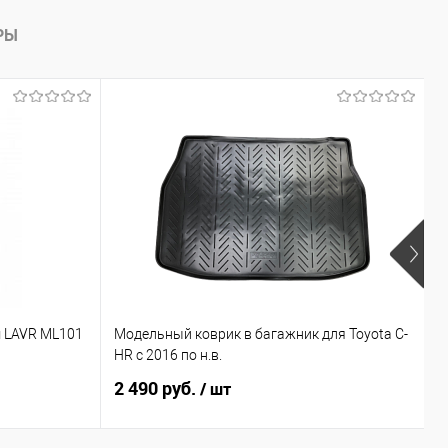
РЫ
Х
 LAVR ML101
Модельный коврик в багажник для Toyota C-
М
HR с 2016 по н.в.
C
2 490 руб.
3
/ шт