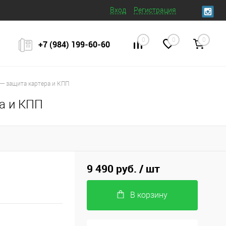
Вход
Регистрация
0
0
0
+7 (984) 199‒60‒60
-- защита картера и КПП
ра и КПП
9 490 руб.
/ шт
В корзину