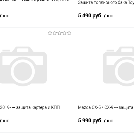
Защита топливного бака Toyo
5 490 руб.
/ шт
/ шт
В корзину
В корз
 клик
Сравнение
Купить в 1 клик
е
Под заказ
В избранное
2019- --- защита картера и КПП
Mazda CX-5 / CX-9 --- защита
5 990 руб.
/ шт
/ шт