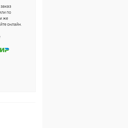
 заказ
или по
ли же
айте онлайн.
е