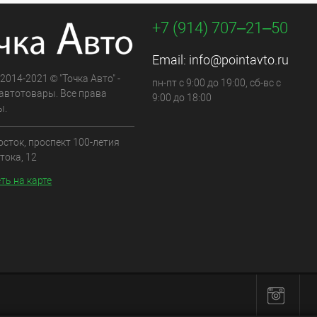
+7 (914) 707‒21‒50
Email:
info@pointavto.ru
 2014-2021 © "Точка Авто" -
пн-пт с 9:00 до 19:00, сб-вс с
автотовары. Все права
9:00 до 18:00
ы.
осток, проспект 100-летия
тока, 12
ть на карте