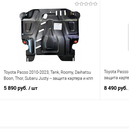
В корзину
Купить в 1 клик
Сравнение
Купить в 1
В избранное
Под заказ
В избранно
Toyota Passo 
Toyota Passo 2010-2023, Tank, Roomy, Daihatsu
защита карте
Boon, Thor, Subaru Justy -- защита картера и кпп
АЛЮМИНИЙ
5 890 руб.
8 490 руб.
/ шт
В корзину
Купить в 1 клик
Сравнение
Купить в 1