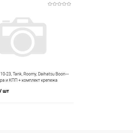
В корзину
В корз
 клик
Сравнение
Купить в 1 клик
е
В наличии
В избранное
10-23, Tank, Roomy, Daihatsu Boon---
ра и КПП + комплект крепежа
/ шт
В корзину
 клик
Сравнение