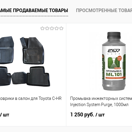
е
В наличии
АМЫЕ ПРОДАВАЕМЫЕ ТОВАРЫ
ПРОСМОТРЕННЫЕ ТОВА
оврики в салон для Toyota C-HR
Промывка инжекторных систем
ь
Injection System Purge, 1000мл
1 250 руб.
/ шт
/ шт