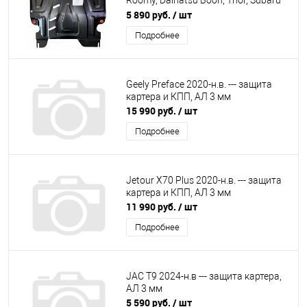
Roomy, Daihatsu Boon, Thor, Subaru
Justy -- защита картера и кпп
5 890 руб.
/ шт
Подробнее
Geely Preface 2020-н.в. --- защита
картера и КПП, АЛ 3 мм
15 990 руб.
/ шт
Подробнее
Jetour X70 Plus 2020-н.в. --- защита
картера и КПП, АЛ 3 мм
11 990 руб.
/ шт
Подробнее
JAC T9 2024-н.в --- защита картера,
АЛ 3 мм
5 590 руб.
/ шт