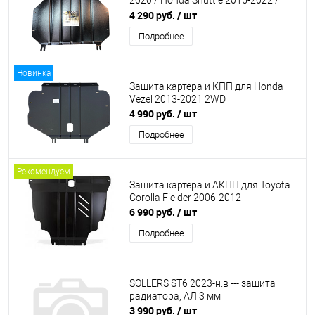
2020 / Honda Shuttle 2015-2022 /
Honda Fit 2020- 2WD
4 290 руб.
/ шт
Подробнее
Новинка
Защита картера и КПП для Honda
Vezel 2013-2021 2WD
4 990 руб.
/ шт
Подробнее
Рекомендуем
Защита картера и АКПП для Toyota
Corolla Fielder 2006-2012
6 990 руб.
/ шт
Подробнее
SOLLERS ST6 2023-н.в --- защита
радиатора, АЛ 3 мм
3 990 руб.
/ шт