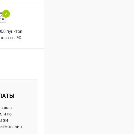
000 пунктов
Весь ассортимент
воза по РФ
сертифицирован
ЛАТЫ
 заказ
или по
ли же
айте онлайн.