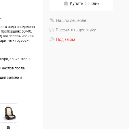
Купить в 1 клик
.
Нашли дешевле
рого ряда разделена
Рассчитать доставку
 пропорциях 60/40.
едняя пассажирская
Под заказ
аритных грузов -
люра, алькантары
 чехлов после
ции салона и