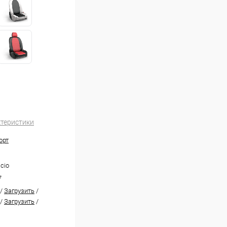
ктеристики
орт
acio
7
/
Загрузить
/
/
Загрузить
/