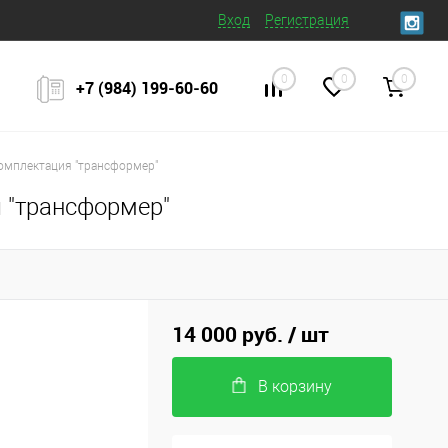
Вход
Регистрация
0
0
0
+7 (984) 199‒60‒60
 комплектация "трансформер"
я "трансформер"
14 000 руб.
/ шт
В корзину