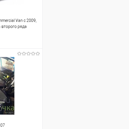
mercial Van с 2009,
 второго ряда
ину
Сравнение
Под заказ
007