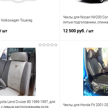
Чехлы для Nissan NV200 Com
 Volkswagen Touareg
литые подголовники, спинка
сидений с делением 60/40
12 500 руб.
/ шт
/ шт
В корзину
В корз
 клик
Сравнение
Купить в 1 клик
е
Под заказ
В избранное
yota Land Cruiser 80 1989-1997, для
Чехлы для Honda Fit 2001-2
 с левым расположением руля,