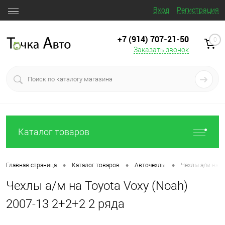
Вход
Регистрация
+7 (914) 707‒21‒50
0
Заказать звонок
Каталог товаров
•
•
•
Главная страница
Каталог товаров
Авточехлы
Чехлы а/м на T
Чехлы а/м на Toyota Voxy (Noah)
2007-13 2+2+2 2 ряда