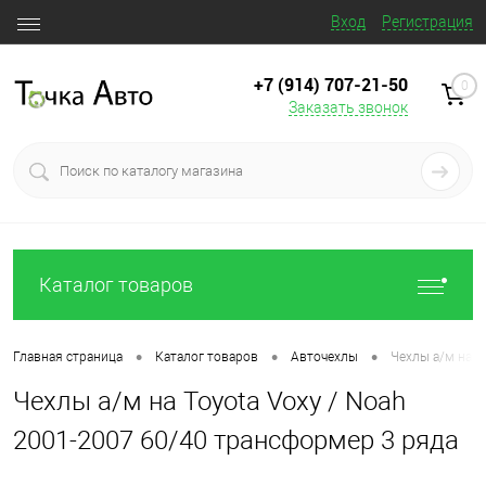
Вход
Регистрация
+7 (914) 707‒21‒50
0
Заказать звонок
Каталог товаров
•
•
•
Главная страница
Каталог товаров
Авточехлы
Чехлы а/м на T
Чехлы а/м на Toyota Voxy / Noah
2001-2007 60/40 трансформер 3 ряда