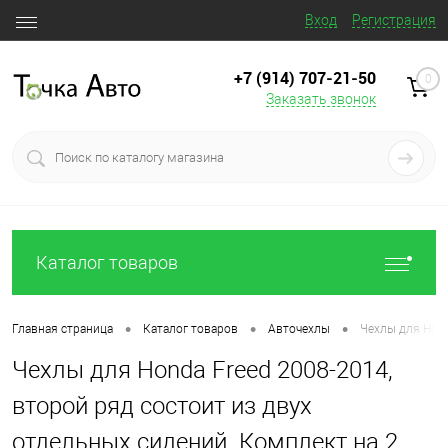
Вход
Регистрация
+7 (914) 707‒21‒50
0
Заказать звонок
Каталог товаров
•
•
•
Главная страница
Каталог товаров
Авточехлы
Чехлы для Hond
Чехлы для Honda Freed 2008-2014,
второй ряд состоит из двух
отдельных сидений. Комплект на 2