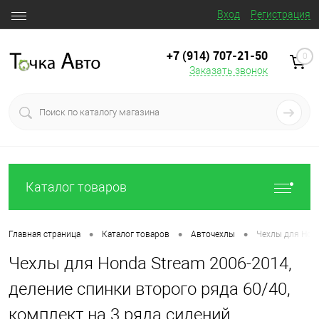
Вход
Регистрация
+7 (914) 707‒21‒50
0
Заказать звонок
Каталог товаров
•
•
•
Главная страница
Каталог товаров
Авточехлы
Чехлы для Hond
Чехлы для Honda Stream 2006-2014,
деление спинки второго ряда 60/40,
комплект на 3 ряда сидений