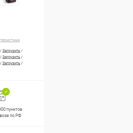
ктеристики
/
Загрузить
/
/
Загрузить
/
/
Загрузить
/
000 пунктов
Весь ассортимент
воза по РФ
сертифицирован