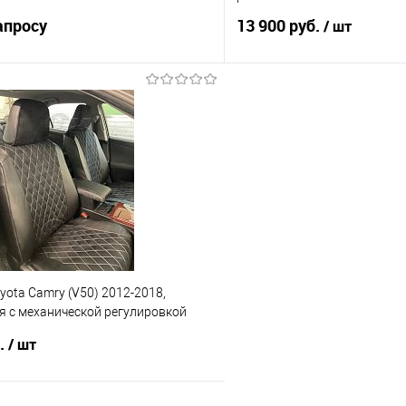
апросу
13 900 руб.
/ шт
Запросить цену
В корз
 клик
Сравнение
Купить в 1 клик
е
Под заказ
В избранное
yota Camry (V50) 2012-2018,
я с механической регулировкой
 сидений
б.
/ шт