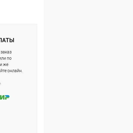
ЛАТЫ
 заказ
или по
ли же
айте онлайн.
е