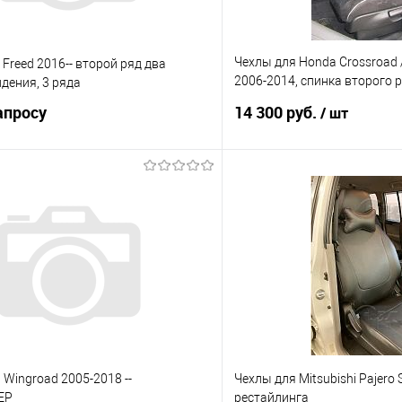
Чехлы для Honda Crossroad 
Freed 2016-- второй ряд два
2006-2014, спинка второго 
дения, 3 ряда
40/20/40, комплект на 2 ря
апросу
14 300 руб.
/ шт
Запросить цену
В корз
 клик
Сравнение
Купить в 1 клик
е
Под заказ
В избранное
 Wingroad 2005-2018 --
Чехлы для Mitsubishi Pajero 
ЕР
рестайлинга