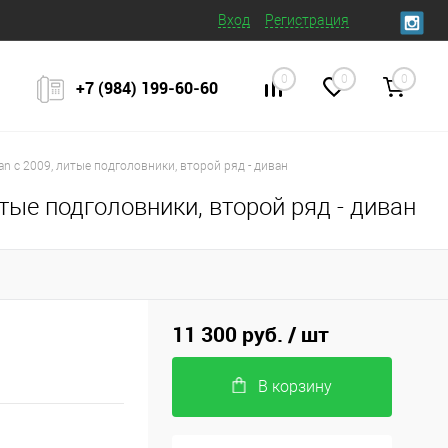
Вход
Регистрация
0
0
0
+7 (984) 199‒60‒60
n с 2009, литые подголовники, второй ряд - диван
тые подголовники, второй ряд - диван
11 300 руб.
/ шт
В корзину