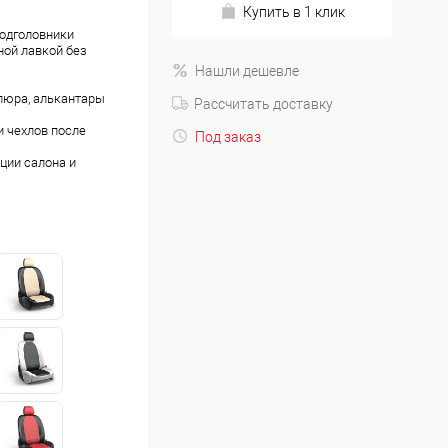
Купить в 1 клик
подголовники
ной лавкой без
Нашли дешевле
люра, алькантары
Рассчитать доставку
 чехлов после
Под заказ
ции салона и