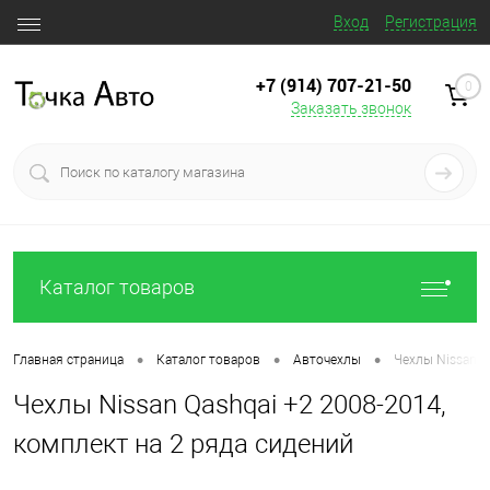
Вход
Регистрация
+7 (914) 707‒21‒50
0
Заказать звонок
Каталог товаров
•
•
•
Главная страница
Каталог товаров
Авточехлы
Чехлы Nissan Q
Чехлы Nissan Qashqai +2 2008-2014,
комплект на 2 ряда сидений