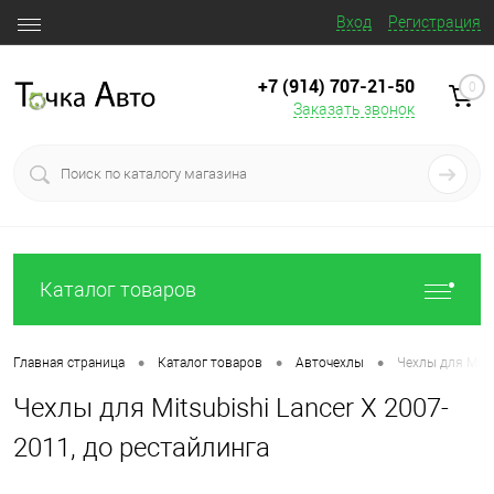
Вход
Регистрация
+7 (914) 707‒21‒50
0
Заказать звонок
Каталог товаров
•
•
•
Главная страница
Каталог товаров
Авточехлы
Чехлы для Mitsu
Чехлы для Mitsubishi Lancer X 2007-
2011, до рестайлинга