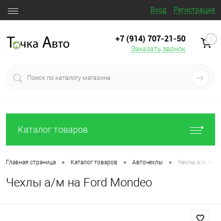
Вход
Регистрация
+7 (914) 707‒21‒50
0
Заказать звонок
Каталог товаров
•
•
•
Главная страница
Каталог товаров
Авточехлы
Чехлы а/м на F
Чехлы а/м на Ford Mondeo