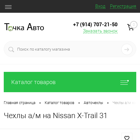
Вход
Регистрация
+7 (914) 707‒21‒50
0
Заказать звонок
Каталог товаров
•
•
•
Главная страница
Каталог товаров
Авточехлы
Чехлы а/м на Ni
Чехлы а/м на Nissan X-Trail 31