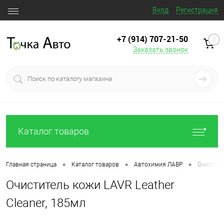
Вход
Регистрация
+7 (914) 707‒21‒50
0
Заказать звонок
Каталог товаров
•
•
•
Главная страница
Каталог товаров
Автохимия ЛАВР
Очистите
Очиститель кожи LAVR Leather
Cleaner, 185мл