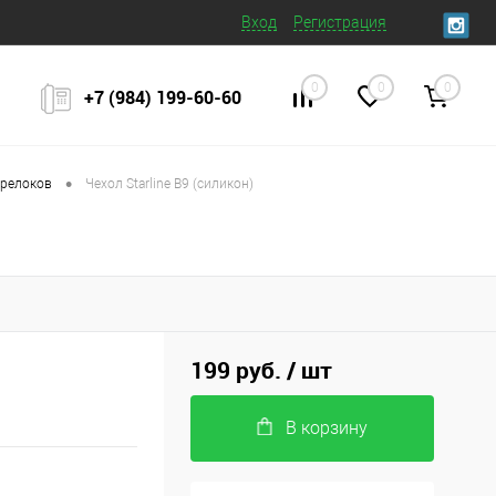
Вход
Регистрация
0
0
0
+7 (984) 199‒60‒60
•
брелоков
Чехол Starline B9 (силикон)
199 руб.
/ шт
В корзину