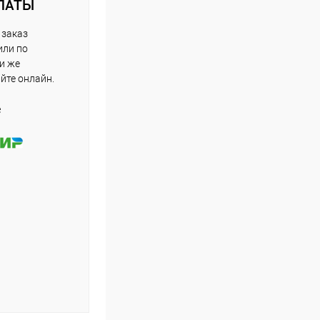
ЛАТЫ
 заказ
или по
ли же
айте онлайн.
е