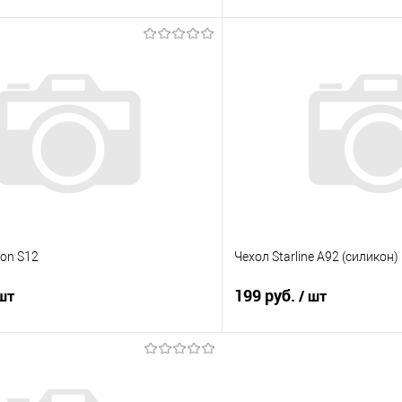
В корзину
В корз
 клик
Сравнение
Купить в 1 клик
е
Под заказ
В избранное
ion S12
Чехол Starline A92 (силикон)
199 руб.
 шт
/ шт
В корзину
В корз