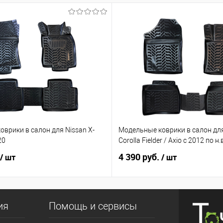
врики в салон для Nissan X-
Модельные коврики в салон для
20
Corolla Fielder / Axio с 2012 по н
4 390 руб.
/ шт
/ шт
ия
Помощь и сервисы