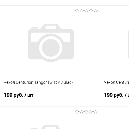
В корзину
Купить в 1 клик
Сравнение
Купить в 1
В избранное
Под заказ
В избранно
Чехол Centurion Tango/Twist v.3 Black
Чехол Centur
199 руб.
199 руб.
/ шт
/
В корзину