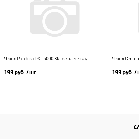
Купить в 1 клик
Сравнение
Купить в 1
В избранное
Под заказ
В избранно
Чехол Pandora DXL 5000 Black /плетёнка/
Чехол Centuri
199 руб.
199 руб.
/ шт
/
В корзину
Купить в 1 клик
Сравнение
Купить в 1
В избранное
Под заказ
В избранно
С