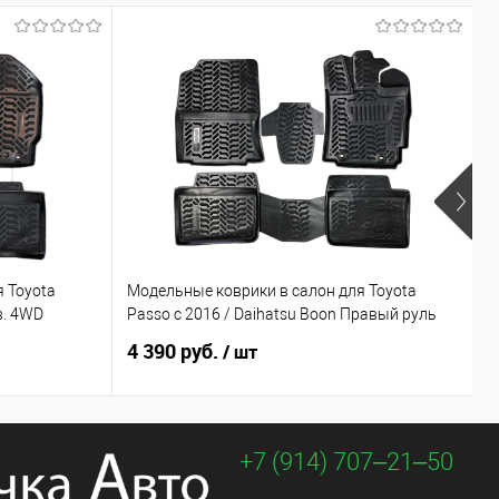
 Toyota
Модельные коврики в салон для Toyota
М
.в. 4WD
Passo с 2016 / Daihatsu Boon Правый руль
2
4 390 руб.
4
/ шт
+7 (914) 707‒21‒50