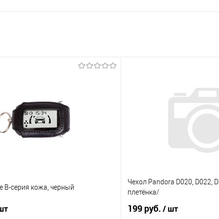
Чехол Pandora D020, D022, D
ne B-серия кожа, черный
плетёнка/
199 руб.
 шт
/ шт