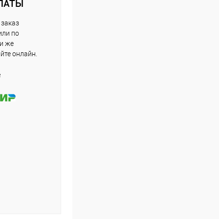
ЛАТЫ
 заказ
или по
ли же
айте онлайн.
е