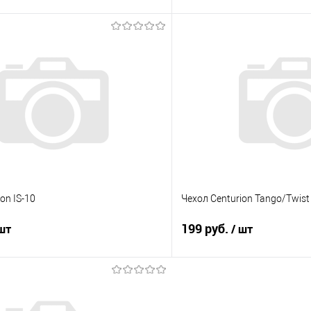
В корзину
В корз
 клик
Сравнение
Купить в 1 клик
е
Под заказ
В избранное
on IS-10
Чехол Centurion Tango/Twist 
199 руб.
 шт
/ шт
В корзину
В корз