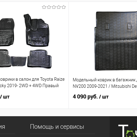
врики в салон для Toyota Raize
Модельный коврик в багажник 
ocky 2019- 2WD + 4WD Правый
NV200 2009-2021 / Mitsubishi De
4 090 руб.
/ шт
/ шт
ия
Помощь и сервисы