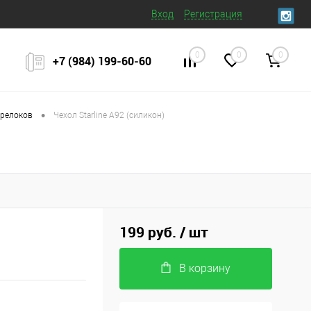
Вход
Регистрация
0
0
0
+7 (984) 199‒60‒60
•
брелоков
Чехол Starline A92 (силикон)
199 руб.
/ шт
В корзину