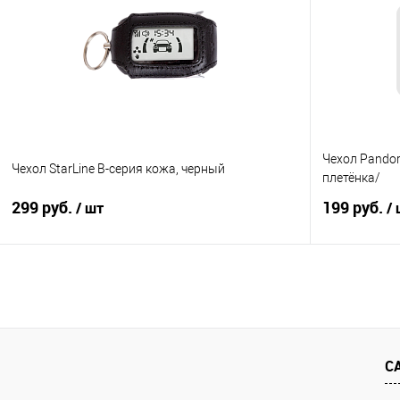
Купить в 1 клик
Сравнение
Купить в 1
В избранное
Под заказ
В избранно
Чехол Pandor
Чехол StarLine B-серия кожа, черный
плетёнка/
299 руб.
199 руб.
/ шт
/
В корзину
Купить в 1 клик
Сравнение
Купить в 1
В избранное
Под заказ
В избранно
С