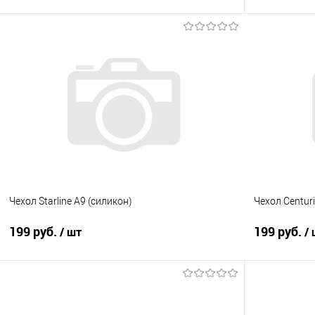
В корзину
Купить в 1 клик
Сравнение
Купить в 1
В избранное
Под заказ
В избранно
Чехол Starline A9 (силикон)
Чехол Centuri
199 руб.
199 руб.
/ шт
/
В корзину