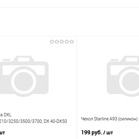
ra DXL
Чехол Starline A93 (силикон)
210/3250/3500/3700, DX 40-DX50
нка/
199 руб.
 шт
/ шт