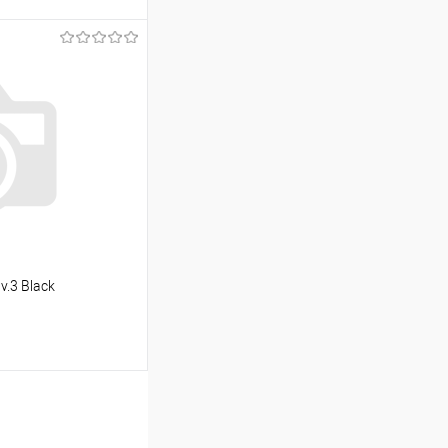
ину
Сравнение
Под заказ
v.3 Black
ину