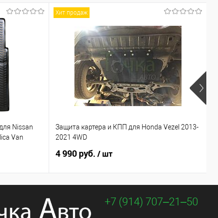
Хит продаж
для Nissan
Защита картера и КПП для Honda Vezel 2013-
П
lica Van
2021 4WD
I
4 990 руб.
1
/ шт
+7 (914) 707‒21‒50