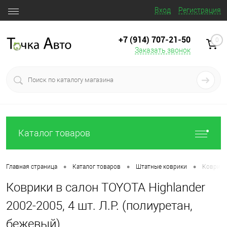
Вход
Регистрация
+7 (914) 707‒21‒50
0
Заказать звонок
Каталог товаров
•
•
•
Главная страница
Каталог товаров
Штатные коврики
Коврики 
Коврики в салон TOYOTA Highlander
2002-2005, 4 шт. Л.Р. (полиуретан,
бежевый)