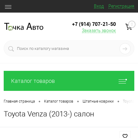
Вход
Регистрация
+7 (914) 707‒21‒50
0
Заказать звонок
Каталог товаров
•
•
•
Главная страница
Каталог товаров
Штатные коврики
Toyota V
Toyota Venza (2013-) салон