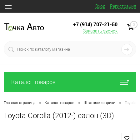
Вход
Регистрация
+7 (914) 707‒21‒50
0
Заказать звонок
Каталог товаров
•
•
•
Главная страница
Каталог товаров
Штатные коврики
Toyota C
Toyota Corolla (2012-) салон (3D)