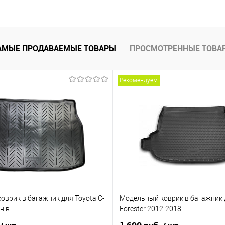
В корзину
 клик
Сравнение
е
Под заказ
АМЫЕ ПРОДАВАЕМЫЕ ТОВАРЫ
ПРОСМОТРЕННЫЕ ТОВА
Рекомендуем
оврик в багажник для Toyota C-
Модельный коврик в багажник 
н.в.
Forester 2012-2018