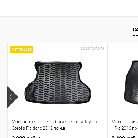
В корзину
Купить в 1 клик
Сравнение
Купить в 1
В избранное
Под заказ
В избранно
С
Хит продаж
Модельный коврик в багажник для Toyota
Модельный к
Corolla Fielder с 2012 по н.в.
HR с 2016 по 