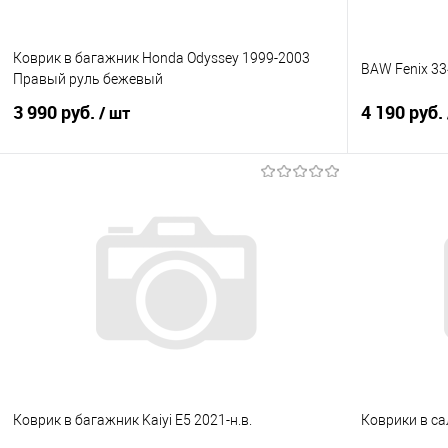
Коврик в багажник Honda Odyssey 1999-2003
BAW Fenix 33
Правый руль бежевый
3 990 руб.
4 190 руб.
/ шт
В корзину
Купить в 1 клик
Сравнение
Купить в 1
В избранное
Под заказ
В избранно
Коврик в багажник Kaiyi E5 2021-н.в.
Коврики в са