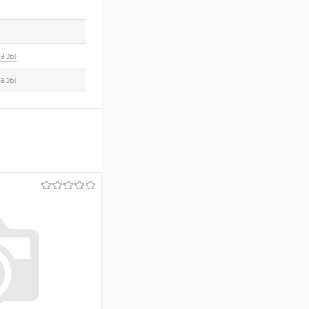
вары
вары