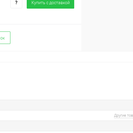
Купить c доставкой
вок
Другие то