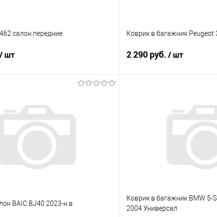
462 салон передние
Коврик в багажник Peugeot 
2 290 руб.
/ шт
/ шт
В корзину
В корз
 клик
Сравнение
Купить в 1 клик
е
Под заказ
В избранное
Коврик в багажник BMW 5-Ser
лон BAIC BJ40 2023-н.в.
2004 Универсал