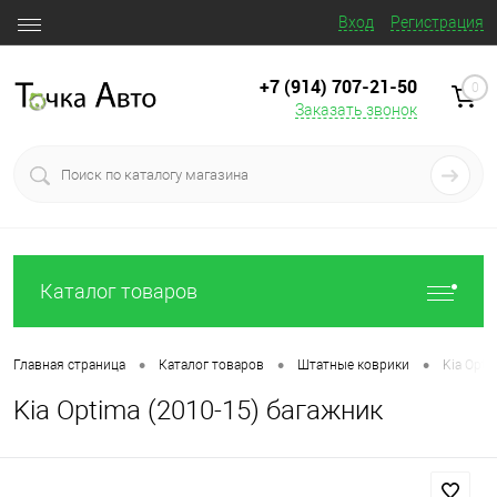
Вход
Регистрация
+7 (914) 707‒21‒50
0
Заказать звонок
Каталог товаров
•
•
•
Главная страница
Каталог товаров
Штатные коврики
Kia Opti
Kia Optima (2010-15) багажник