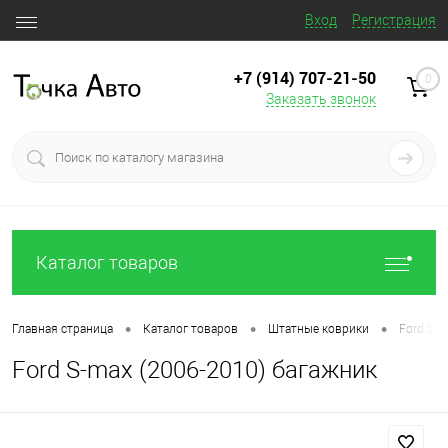
Вход
Регистрация
+7 (914) 707‒21‒50
0
Заказать звонок
Каталог товаров
•
•
•
Главная страница
Каталог товаров
Штатные коврики
Ford S-m
Ford S-max (2006-2010) багажник