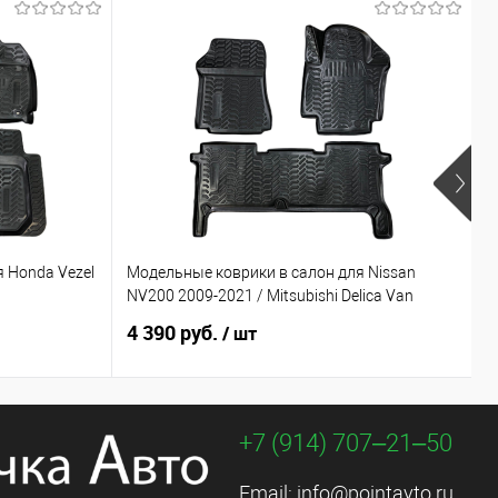
 Honda Vezel
Модельные коврики в салон для Nissan
М
NV200 2009-2021 / Mitsubishi Delica Van
T
4 390 руб.
4
/ шт
+7 (914) 707‒21‒50
Email:
info@pointavto.ru