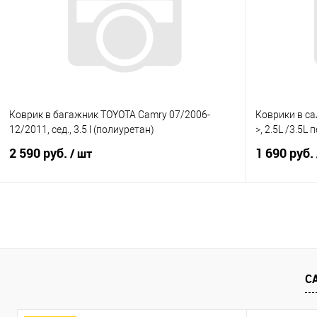
Купить в 1 клик
Сравнение
Купить в 1
В избранное
Под заказ
В избранно
Коврик в багажник TOYOTA Camry 07/2006-
Коврики в са
12/2011, сед., 3.5 l (полиуретан)
>, 2.5L /3.5
2 590 руб.
1 690 руб.
/ шт
В корзину
Купить в 1 клик
Сравнение
Купить в 1
В избранное
Под заказ
В избранно
С