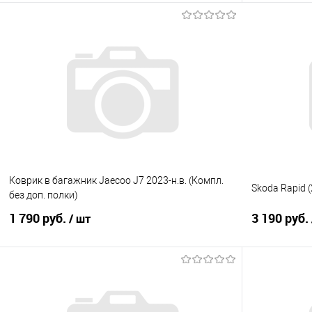
В корзину
Купить в 1 клик
Сравнение
Купить в 1
В избранное
Под заказ
В избранно
Коврик в багажник Jaecoo J7 2023-н.в. (Компл.
Skoda Rapid (
без доп. полки)
1 790 руб.
3 190 руб.
/ шт
В корзину