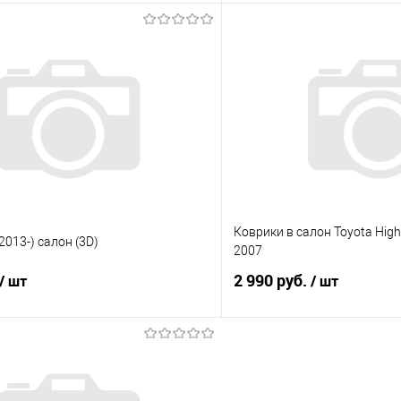
В корзину
В корз
 клик
Сравнение
Купить в 1 клик
е
Под заказ
В избранное
Коврики в салон Toyota High
2013-) салон (3D)
2007
2 990 руб.
/ шт
/ шт
В корзину
В корз