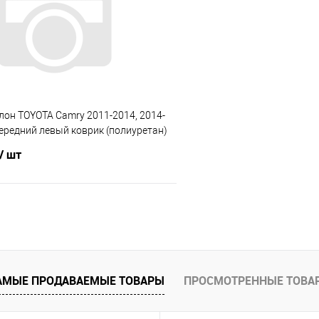
 клик
Сравнение
Купить в 1 клик
е
Под заказ
В избранное
лон TOYOTA Camry 2011-2014, 2014-
L передний левый коврик (полиуретан)
/ шт
В корзину
 клик
Сравнение
е
Под заказ
АМЫЕ ПРОДАВАЕМЫЕ ТОВАРЫ
ПРОСМОТРЕННЫЕ ТОВА