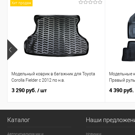
Хит продаж
Модельный коврик в багажник для Toyota
Модельные к
Corolla Fielder с 2012 по н.в.
Правый рул
3 290 руб.
4 390 руб.
/ шт
Каталог
Наши предложен
Автосигнализации и
Новинки