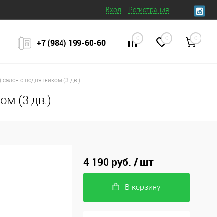
Вход
Регистрация
0
0
0
+7 (984) 199‒60‒60
-) салон с подпятником (3 дв.)
ом (3 дв.)
4 190 руб.
/ шт
В корзину