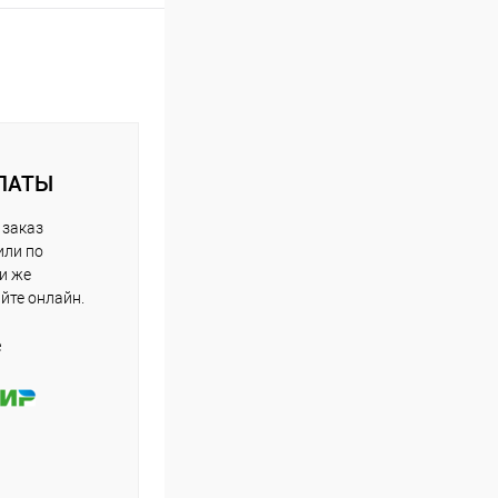
ЛАТЫ
 заказ
или по
ли же
айте онлайн.
е