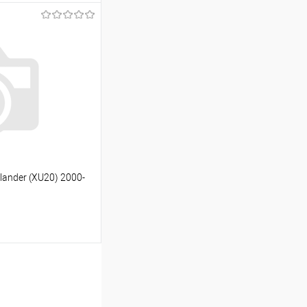
ину
Сравнение
Под заказ
lander (XU20) 2000-
ину